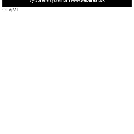
Vytvorené systémom
www.webareal.sk
OTVjMT