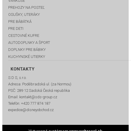
VANKÚŠE
PREHOZY NA POSTEĽ
OSUŠKY, UTERÁKY
PRE BÁBÄTKÁ
PRE DETI
CESTOVNÉ KUFRE
AUTODOPLNKY A ŠPORT
DOPLNKY PRE BÁBIKY
KUCHYNSKÉ UTIERKY
KONTAKTY
S D S, s.r.o.
Adresa:
Poděbradská ul. (za Normou)
PSČ:
289 12 Sadská Česká republika
Email:
kontakt@sds-group.cz
Telefón:
+420 777 874 187
expedice@disneyobchod.cz