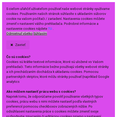
S cieľom uľahčiť užívateľom používať naše webové stránky využívame
cookies. Používaním našich stránok súhlasíte s ukladaním súborov
cookie na vašom počítači / zariadení. Nastavenia cookies môžete
zmeniť v nastavení vášho prehliadača. Podrobné informácie a
nastavenie cookies nájdete
TU
.
Odmietnuť všetko
Súhlasím
Zavrieť
Čo sú cookies?
Cookies sú krátke textové informácie, ktoré sú uložené vo Vašom
prehliadači. Tieto informácie bežne používajú všetky webové stránky
a ich prechádzaním dochádza k ukladaniu cookies. Pomocou
partnerských skriptov, ktoré môžu stránky používať (napríklad Google
analytics
Ako môžem nastaviť prácu webu s cookies?
Napriek tomu, že odporúčame povoliť používanie všetkých typov
cookies, prácu webu s nimi môžete nastaviť podľa vlastných
preferencií pomocou checkboxov zobrazených nižšie. Po
odsúhlasení nastavenia práce s cookies môžete zmeniť svoje
rozhodnutie zmazaním či editáciou cookies priamo v nastavení