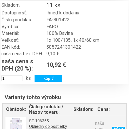
11 ks
Skladom:
Dostupnosť:
Ihneď k dodaniu
Číslo produktu:
FA-301422
Výrobca:
FARO
Materiál:
100% Bavlna
Veľkosť:
1x 100/135, 1x 40/60 cm
EAN kód:
5057241301422
naša cena bez DPH :
9,10 €
naša cena s
10,92 €
DPH (20 %):
ks
Varianty tohto výrobku
Číslo produktu /
Obrázok:
Skladom:
Cena:
Názov tovaru:
ST-106365
naša
Obliečky do postieľky
cena