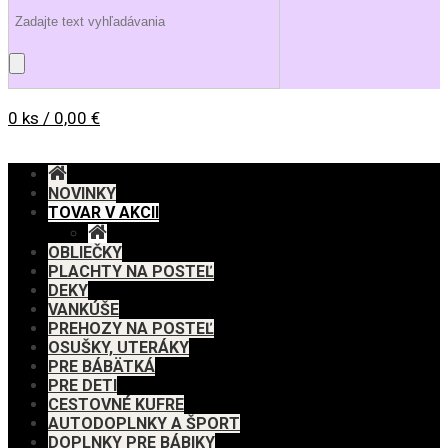
0 ks / 0,00 €
NOVINKY
TOVAR V AKCII
OBLIEČKY
PLACHTY NA POSTEĽ
DEKY
VANKÚŠE
PREHOZY NA POSTEĽ
OSUŠKY, UTERÁKY
PRE BÁBÄTKÁ
PRE DETI
CESTOVNÉ KUFRE
AUTODOPLNKY A ŠPORT
DOPLNKY PRE BÁBIKY