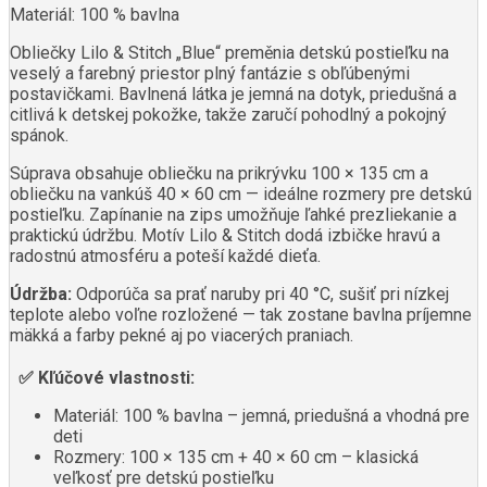
Materiál: 100 % bavlna
Obliečky Lilo & Stitch „Blue“ preměnia detskú postieľku na
veselý a farebný priestor plný fantázie s obľúbenými
postavičkami. Bavlnená látka je jemná na dotyk, priedušná a
citlivá k detskej pokožke, takže zaručí pohodlný a pokojný
spánok.
Súprava obsahuje obliečku na prikrývku 100 × 135 cm a
obliečku na vankúš 40 × 60 cm — ideálne rozmery pre detskú
postieľku. Zapínanie na zips umožňuje ľahké prezliekanie a
praktickú údržbu. Motív Lilo & Stitch dodá izbičke hravú a
radostnú atmosféru a poteší každé dieťa.
Údržba:
Odporúča sa prať naruby pri 40 °C, sušiť pri nízkej
teplote alebo voľne rozložené — tak zostane bavlna príjemne
mäkká a farby pekné aj po viacerých praniach.
✅ Kľúčové vlastnosti:
Materiál: 100 % bavlna – jemná, priedušná a vhodná pre
deti
Rozmery: 100 × 135 cm + 40 × 60 cm – klasická
veľkosť pre detskú postieľku