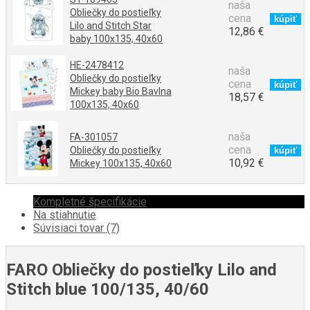
naša
Obliečky do postieľky
cena
Lilo and Stitch Star
12,86 €
baby 100x135, 40x60
HE-2478412
naša
Obliečky do postieľky
cena
Mickey baby Bio Bavlna
18,57 €
100x135, 40x60
naša
FA-301057
cena
Obliečky do postieľky
10,92 €
Mickey 100x135, 40x60
Kompletné špecifikácie
Na stiahnutie
Súvisiaci tovar (7)
FARO Obliečky do postieľky Lilo and
Stitch blue 100/135, 40/60