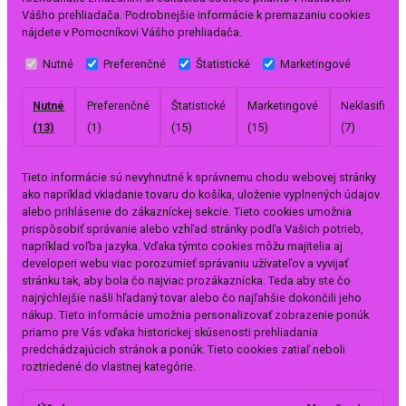
Vášho prehliadača. Podrobnejšie informácie k premazaniu cookies
nájdete v Pomocníkovi Vášho prehliadača.
Nutné
Preferenčné
Štatistické
Marketingové
Nutné
Preferenčné
Štatistické
Marketingové
Neklasifikov
(13)
(1)
(15)
(15)
(7)
Tieto informácie sú nevyhnutné k správnemu chodu webovej stránky
ako napríklad vkladanie tovaru do košíka, uloženie vyplnených údajov
alebo prihlásenie do zákazníckej sekcie.
Tieto cookies umožnia
prispôsobiť správanie alebo vzhľad stránky podľa Vašich potrieb,
napríklad voľba jazyka.
Vďaka týmto cookies môžu majitelia aj
developeri webu viac porozumieť správaniu užívateľov a vyvijať
stránku tak, aby bola čo najviac prozákaznícka. Teda aby ste čo
najrýchlejšie našli hľadaný tovar alebo čo najľahšie dokončili jeho
nákup.
Tieto informácie umožnia personalizovať zobrazenie ponúk
priamo pre Vás vďaka historickej skúsenosti prehliadania
predchádzajúcich stránok a ponúk.
Tieto cookies zatiaľ neboli
roztriedené do vlastnej kategórie.