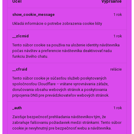
Účel
Vypršanie
show_cookie_message
1 rok
Ukladá informácie o potrebe zobrazenia cookie lišty
__zlcmid
1 rok
Tento súbor cookie sa používa na uloženie identity návštevníka
počas návštev a preferencie návštevníka deaktivovať našu
funkciu živého chatu.
__cfruid
relácie
Tento súbor cookie je súčasťou služieb poskytovaných
spoločnosťou Cloudflare – vrátane vyrovnávania záťaže,
doručovania obsahu webových stránok a poskytovania
pripojenia DNS pre prevádzkovateľov webových stránok.
_auth
1 rok
Zaisťuje bezpečnosť prehliadania návštevníkov tým, že
zabraňuje falšovaniu požiadaviek medzi stránkami. Tento súbor
cookie je nevyhnutný pre bezpečnosť webu a návštevníka.