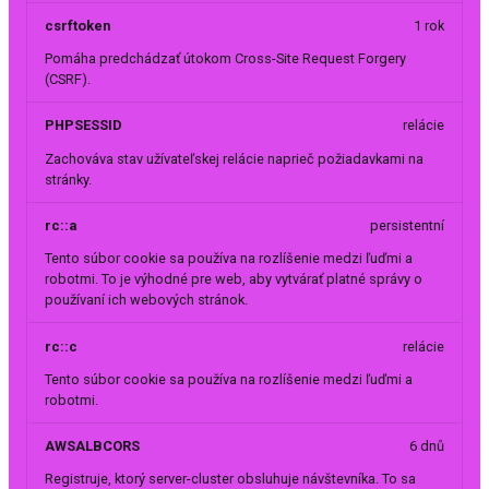
csrftoken
1 rok
Pomáha predchádzať útokom Cross-Site Request Forgery
(CSRF).
PHPSESSID
relácie
Zachováva stav užívateľskej relácie naprieč požiadavkami na
stránky.
rc::a
persistentní
Tento súbor cookie sa používa na rozlíšenie medzi ľuďmi a
robotmi. To je výhodné pre web, aby vytvárať platné správy o
používaní ich webových stránok.
rc::c
relácie
Tento súbor cookie sa používa na rozlíšenie medzi ľuďmi a
robotmi.
AWSALBCORS
6 dnů
Registruje, ktorý server-cluster obsluhuje návštevníka. To sa