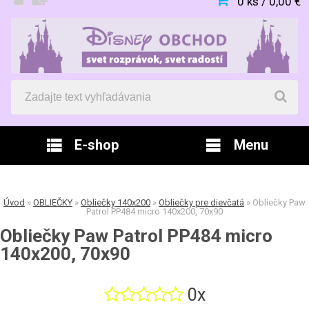
0 ks / 0,00 €
E-shop
Menu
Úvod
»
OBLIEČKY
»
Obliečky 140x200
»
Obliečky pre dievčatá
»
Obliečky Paw
Patrol PP484 micro 140x200, 70x90
Obliečky Paw Patrol PP484 micro
140x200, 70x90
0x