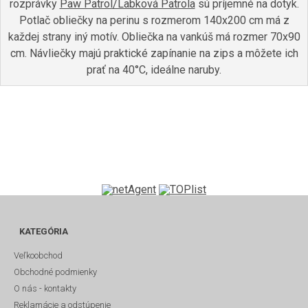
rozprávky
Paw Patrol/Labková Patrola
sú príjemné na dotyk.
Potlač obliečky na perinu s rozmerom 140x200 cm má z
každej strany iný motív. Obliečka na vankúš má rozmer 70x90
cm. Návliečky majú praktické zapínanie na zips a môžete ich
prať na 40°C, ideálne naruby.
KATEGÓRIA
Veľkoobchod
Obchodné podmienky
O nás - kontakty
Reklamácie a odstúpenie