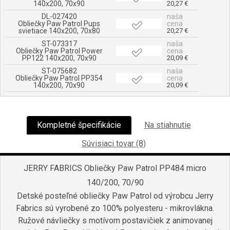
140x200, 70x90
20,27 €
DL-027420
naša
Obliečky Paw Patrol Pups
cena
svietiace 140x200, 70x80
20,27 €
ST-073317
naša
Obliečky Paw Patrol Power
cena
PP122 140x200, 70x90
20,09 €
ST-075682
naša
Obliečky Paw Patrol PP354
cena
140x200, 70x90
20,09 €
Kompletné špecifikácie
Na stiahnutie
Súvisiaci tovar (8)
JERRY FABRICS Obliečky Paw Patrol PP484 micro
140/200, 70/90
Detské posteľné obliečky Paw Patrol od výrobcu Jerry
Fabrics sú vyrobené zo 100% polyesteru - mikrovlákna.
Ružové návliečky s motívom postavičiek z animovanej