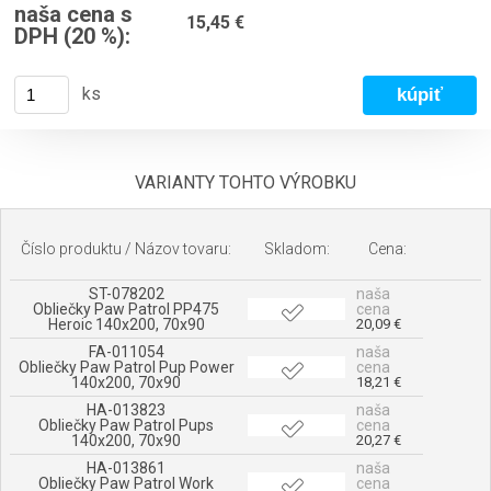
naša cena s
15,45 €
DPH (20 %):
ks
VARIANTY TOHTO VÝROBKU
Číslo produktu / Názov tovaru:
Skladom:
Cena:
ST-078202
naša
Obliečky Paw Patrol PP475
cena
Heroic 140x200, 70x90
20,09 €
FA-011054
naša
Obliečky Paw Patrol Pup Power
cena
140x200, 70x90
18,21 €
HA-013823
naša
Obliečky Paw Patrol Pups
cena
140x200, 70x90
20,27 €
HA-013861
naša
Obliečky Paw Patrol Work
cena