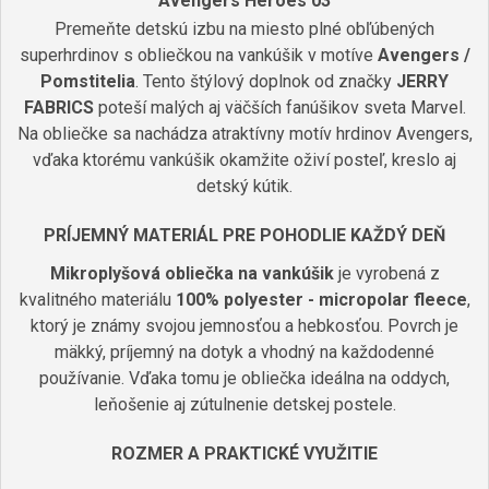
Avengers Heroes 03
Premeňte detskú izbu na miesto plné obľúbených
superhrdinov s obliečkou na vankúšik v motíve
Avengers /
Pomstitelia
. Tento štýlový doplnok od značky
JERRY
FABRICS
poteší malých aj väčších fanúšikov sveta Marvel.
Na obliečke sa nachádza atraktívny motív hrdinov Avengers,
vďaka ktorému vankúšik okamžite oživí posteľ, kreslo aj
detský kútik.
PRÍJEMNÝ MATERIÁL PRE POHODLIE KAŽDÝ DEŇ
Mikroplyšová obliečka na vankúšik
je vyrobená z
kvalitného materiálu
100% polyester - micropolar fleece
,
ktorý je známy svojou jemnosťou a hebkosťou. Povrch je
mäkký, príjemný na dotyk a vhodný na každodenné
používanie. Vďaka tomu je obliečka ideálna na oddych,
leňošenie aj zútulnenie detskej postele.
ROZMER A PRAKTICKÉ VYUŽITIE