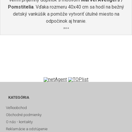
Pomstitelia
. Vďaka rozmeru 40x40 cm sa hodí na bežný
detský vankúšik a pomôže vytvoriť útulné miesto na
odpočinok aj hranie.
2604
KATEGÓRIA
Veľkoobchod
Obchodné podmienky
O nás - kontakty
Reklamácie a odstúpenie