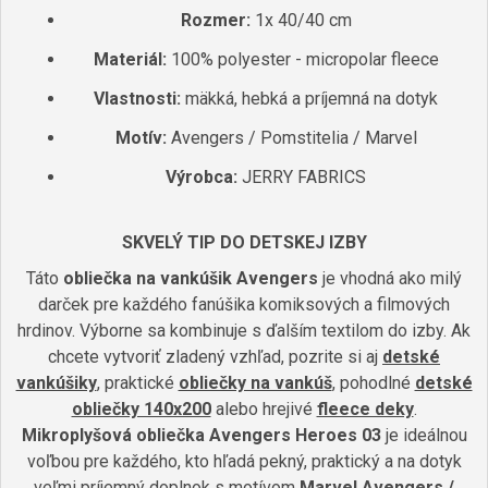
Rozmer:
1x 40/40 cm
Materiál:
100% polyester - micropolar fleece
Vlastnosti:
mäkká, hebká a príjemná na dotyk
Motív:
Avengers / Pomstitelia / Marvel
Výrobca:
JERRY FABRICS
SKVELÝ TIP DO DETSKEJ IZBY
Táto
obliečka na vankúšik Avengers
je vhodná ako milý
darček pre každého fanúšika komiksových a filmových
hrdinov. Výborne sa kombinuje s ďalším textilom do izby. Ak
chcete vytvoriť zladený vzhľad, pozrite si aj
detské
vankúšiky
, praktické
obliečky na vankúš
, pohodlné
detské
obliečky 140x200
alebo hrejivé
fleece deky
.
Mikroplyšová obliečka Avengers Heroes 03
je ideálnou
voľbou pre každého, kto hľadá pekný, praktický a na dotyk
veľmi príjemný doplnok s motívom
Marvel Avengers /