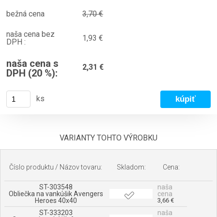
bežná cena
3,70 €
naša cena bez
1,93 €
DPH :
naša cena s
2,31 €
DPH (20 %):
ks
VARIANTY TOHTO VÝROBKU
Číslo produktu / Názov tovaru:
Skladom:
Cena:
ST-303548
naša
Obliečka na vankúšik Avengers
cena
Heroes 40x40
3,66 €
ST-333203
naša