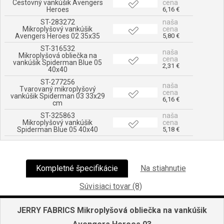
Cestovný vankúšik Avengers
cena
Heroes
6,16 €
ST-283272
naša
Mikroplyšový vankúšik
cena
Avengers Heroes 02 35x35
5,80 €
ST-316532
naša
Mikroplyšová obliečka na
cena
vankúšik Spiderman Blue 05
2,31 €
40x40
ST-277256
naša
Tvarovaný mikroplyšový
cena
vankúšik Spiderman 03 33x29
6,16 €
cm
ST-325863
naša
Mikroplyšový vankúšik
cena
Spiderman Blue 05 40x40
5,18 €
Kompletné špecifikácie
Na stiahnutie
Súvisiaci tovar (8)
JERRY FABRICS Mikroplyšová obliečka na vankúšik